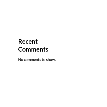
México
Diseño Estructural de Naves
Industriales
Diseño de Parques
Industriales
Recent
Comments
No comments to show.