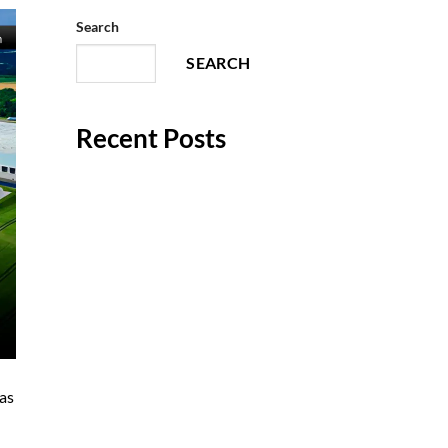
Search
SEARCH
Recent Posts
Layout para centros de
distribución: la clave para una
operación logística eficiente
Diseño de patios de
maniobras: un elemento clave
para la eficiencia logística de
una nave industrial
Diseño, arquitectura e
as
ingeniería de naves, bodegas y
parques industriales en