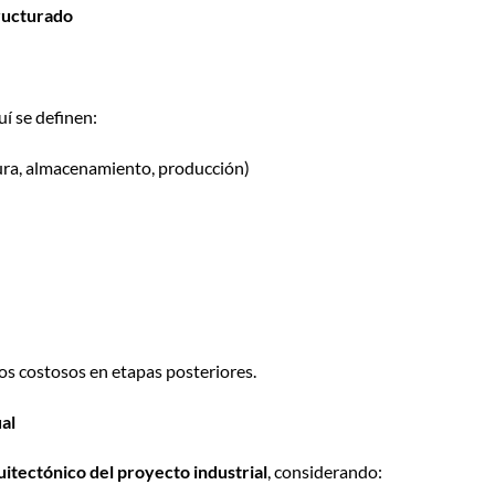
tructurado
uí se definen:
tura, almacenamiento, producción)
ios costosos en etapas posteriores.
al
itectónico del proyecto industrial
, considerando: