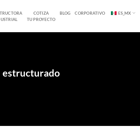
TRUCTORA
COTIZA
BLOG
CORPORATIVO
ES_MX
DUSTRIAL
TU PROYECTO
n estructurado