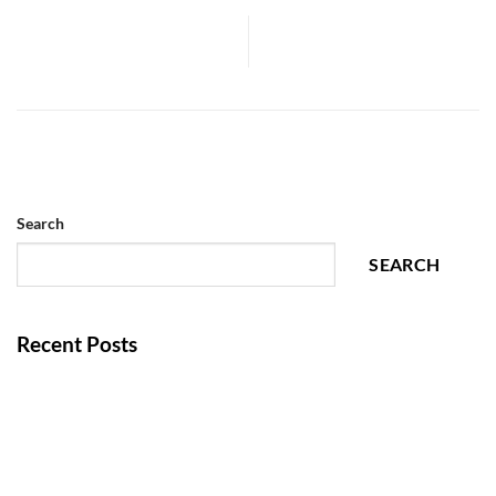
Cómo influye el diseño
arquitectónico en la eficiencia
Diseño de nave industrial
operativa de una nave
industrial
Search
SEARCH
Recent Posts
Layout para centros de distribución: la clave para una
operación logística eficiente
Diseño de patios de maniobras: un elemento clave para la
eficiencia logística de una nave industrial