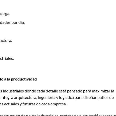
carga.
dades por día.
uctura.
triales.
do a la productividad
s industriales donde cada detalle está pensado para maximizar la
integra arquitectura, ingeniería y logística para diseñar patios de
s actuales y futuras de cada empresa.
onstrucción de naves industriales, centros de distribución y parqu