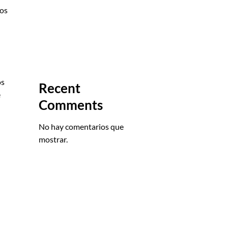
México
mos
Diseño Estructural de Naves
Industriales
Diseño de Parques
Industriales
os
Recent
e
Comments
No hay comentarios que
mostrar.