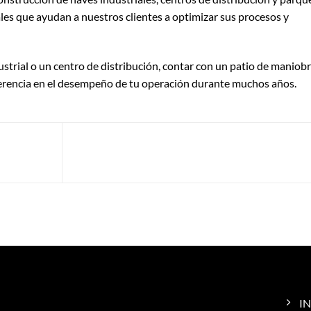
ales que ayudan a nuestros clientes a optimizar sus procesos y
strial o un centro de distribución, contar con un patio de maniob
erencia en el desempeño de tu operación durante muchos años.
Layout para centros de distribución: la clave para 
naves,
operación logística eficiente
IN