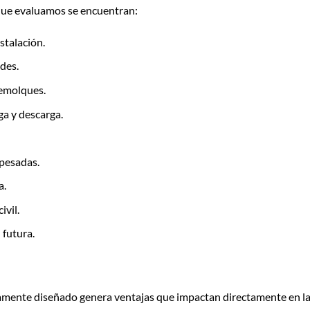
s que evaluamos se encuentran:
stalación.
des.
remolques.
a y descarga.
 pesadas.
a.
ivil.
 futura.
tamente diseñado genera ventajas que impactan directamente en l