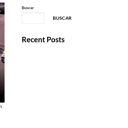
Buscar
BUSCAR
Recent Posts
Layout para centros de
distribución: la clave para una
operación logística eficiente
Diseño de patios de
maniobras: un elemento clave
para la eficiencia logística de
una nave industrial
n
Diseño, arquitectura e
ingeniería de naves, bodegas y
parques industriales en