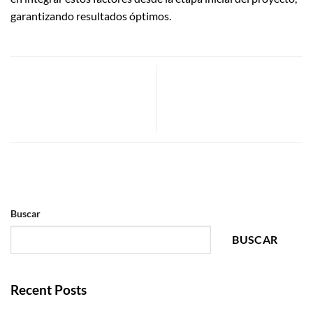
garantizando resultados óptimos.
Diseño de Naves Industriales:
¿Qué considerar al diseñar
Personalización para la
espacios funcionales y
Eficiencia y Crecimiento
ergonómicos?
Empresarial
Buscar
BUSCAR
Recent Posts