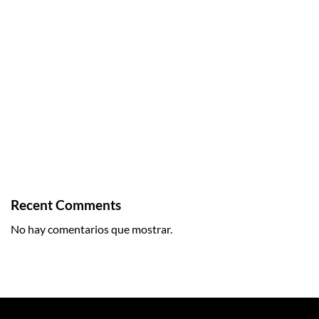
Diseño de proyectos industriales en México: tendencias en
arquitectura e ingeniería
Layout para centros de distribución: la clave para una
operación logística eficiente
Diseño de patios de maniobras: un elemento clave para la
eficiencia logística de una nave industrial
Diseño, arquitectura e ingeniería de naves, bodegas y
parques industriales en México
Diseño Estructural de Naves Industriales
Recent Comments
No hay comentarios que mostrar.